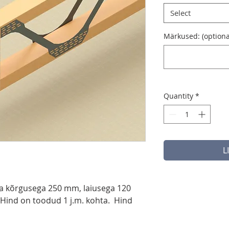
Select
Märkused: (optiona
Quantity
*
L
aga kõrgusega 250 mm, laiusega 120
Hind on toodud 1 j.m. kohta. Hind