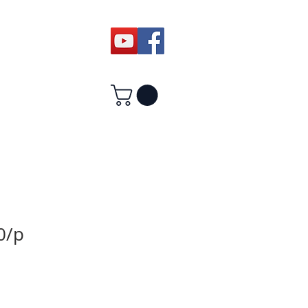
0/p
ale
rice