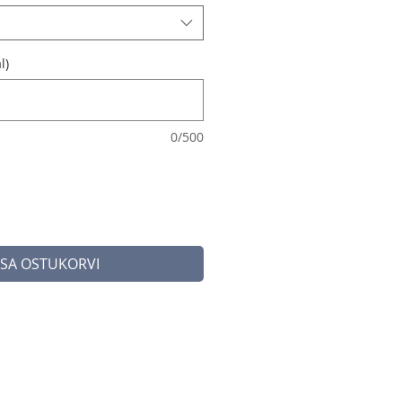
l)
0/500
ISA OSTUKORVI