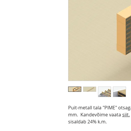
Puit-metall tala "PIME" ots
mm. Kandevõime vaata
siit
.
sisaldab 24% k.m.