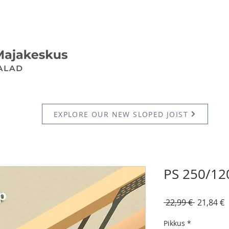
EXPLORE OUR NEW SLOPED JOIST
PS 250/12
Regular
S
 22,99 € 
21,84 €
Price
P
Pikkus
*